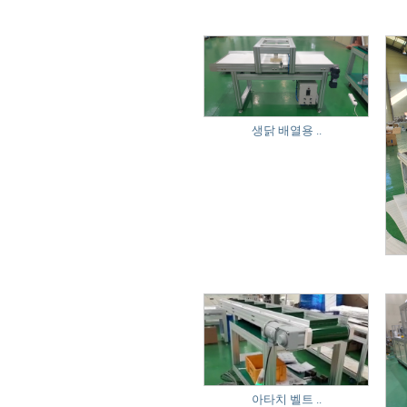
생닭 배열용 ..
아타치 벨트 ..