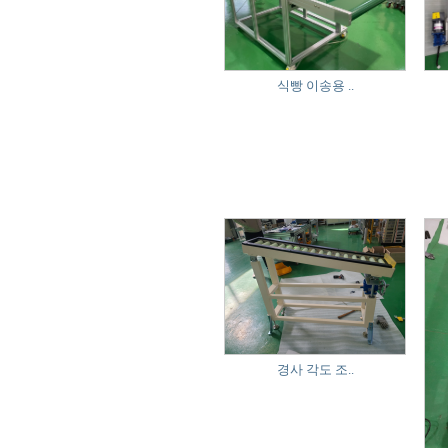
식빵 이송용 ..
경사 각도 조..