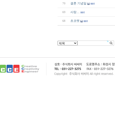
결혼 기념일
70
사랑....
69
초코렛
68