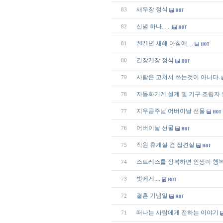
새우장 정식
83
신념 하나......
82
2021년 새해 아침에....
81
간장게장 정식
80
사람은 고쳐서 쓰는것이 아니다.
79
자동화기계 설계 및 기구 조립자
78
지우공주님 어버이날 선물
77
어버이날 선물
76
직원 휴게실 겸 접견실
75
스트레스를 정복하면 인생이 행복
74
벗에게....
73
결혼 기념일
72
떠나는 사람에게 전하는 이야기
71