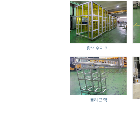
황색 수지 커..
플라콘 랙